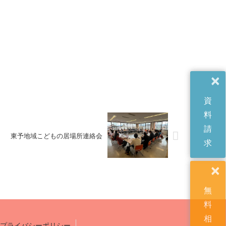
×
資
料
請
東予地域こどもの居場所連絡会
求
×
無
料
相
プライバシーポリシー