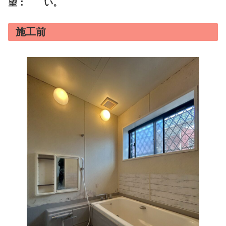
望：
い。
施工前