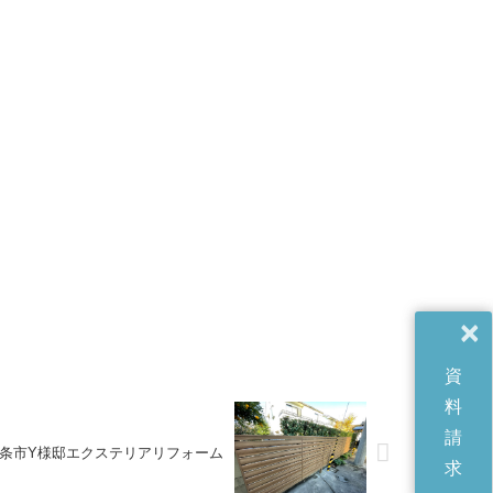
×
資
料
請
条市Y様邸エクステリアリフォーム
求