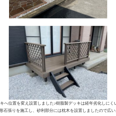
キへ位置を変え設置しました♪樹脂製デッキは経年劣化しにく
光る乱形石張りを施工し、砂利部分には枕木を設置しましたので広