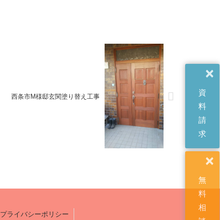
×
資
西条市M様邸玄関塗り替え工事
料
請
求
×
無
料
相
プライバシーポリシー